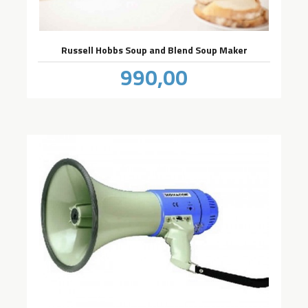
Russell Hobbs Soup and Blend Soup Maker
Pris
990,00
inkl.
mva.