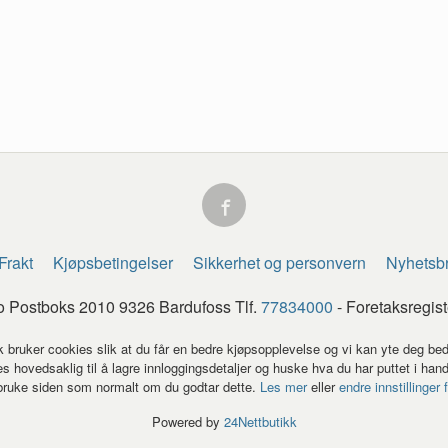
Frakt
Kjøpsbetingelser
Sikkerhet og personvern
Nyhetsb
o Postboks 2010 9326 Bardufoss Tlf.
77834000
- Foretaksregis
k bruker cookies slik at du får en bedre kjøpsopplevelse og vi kan yte deg bed
s hovedsaklig til å lagre innloggingsdetaljer og huske hva du har puttet i han
 bruke siden som normalt om du godtar dette.
Les mer
eller
endre innstillinger 
Powered by
24Nettbutikk