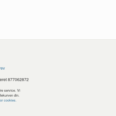
rev
teret 877062872
re service. Vi
dlekurven din.
for cookies.