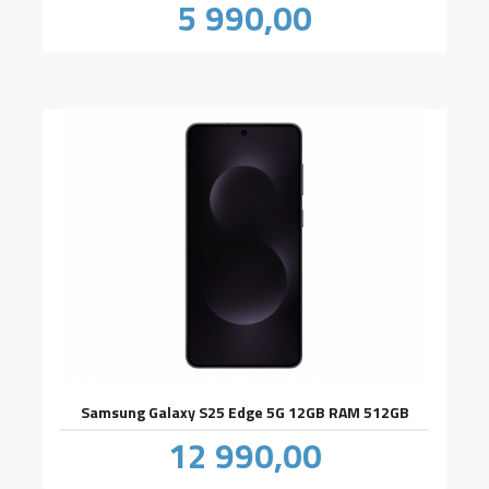
Pris
5 990,00
inkl.
mva.
Samsung Galaxy S25 Edge 5G 12GB RAM 512GB
Pris
12 990,00
inkl.
mva.