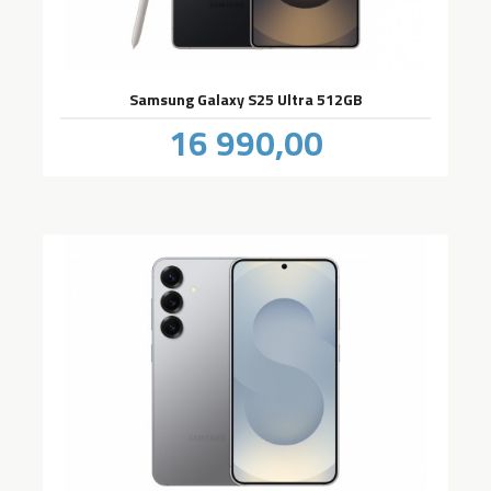
Samsung Galaxy S25 Ultra 512GB
Pris
16 990,00
inkl.
mva.