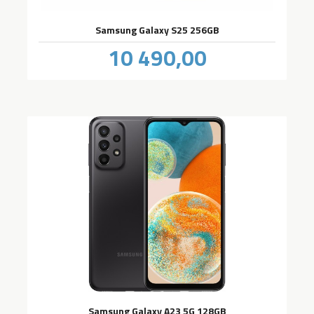
Samsung Galaxy S25 256GB
Pris
10 490,00
inkl.
mva.
Samsung Galaxy A23 5G 128GB