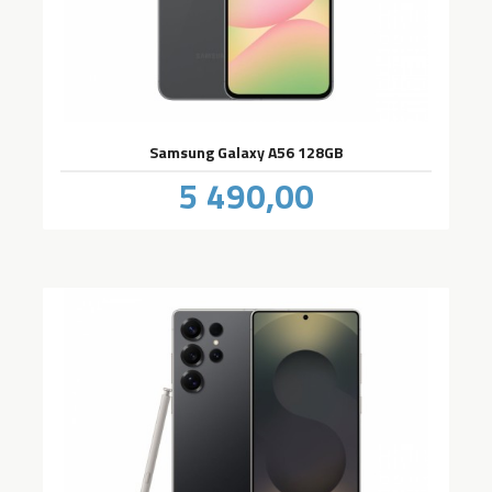
Samsung Galaxy A56 128GB
Pris
5 490,00
inkl.
mva.