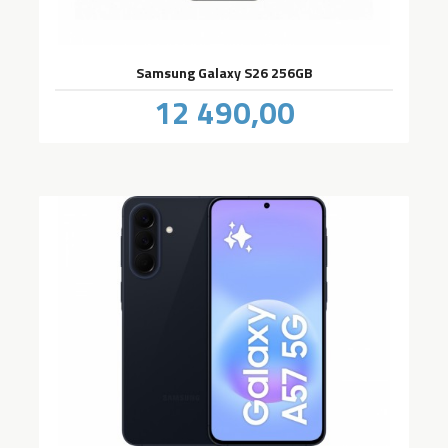
Samsung Galaxy S26 256GB
Pris
12 490,00
inkl.
mva.