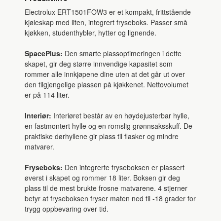
Electrolux ERT1501FOW3 er et kompakt, frittstående
kjøleskap med liten, integrert fryseboks. Passer små
kjøkken, studenthybler, hytter og lignende.
SpacePlus:
Den smarte plassoptimeringen i dette
skapet, gir deg større innvendige kapasitet som
rommer alle innkjøpene dine uten at det går ut over
den tilgjengelige plassen på kjøkkenet. Nettovolumet
er på 114 liter.
Interiør:
Interiøret består av en høydejusterbar hylle,
en fastmontert hylle og en romslig grønnsaksskuff. De
praktiske dørhyllene gir plass til flasker og mindre
matvarer.
Fryseboks:
Den integrerte fryseboksen er plassert
øverst i skapet og rommer 18 liter. Boksen gir deg
plass til de mest brukte frosne matvarene. 4 stjerner
betyr at fryseboksen fryser maten ned til -18 grader for
trygg oppbevaring over tid.