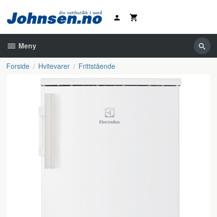
Gå
til
innholdet
Meny
Forside
Hvitevarer
Frittstående