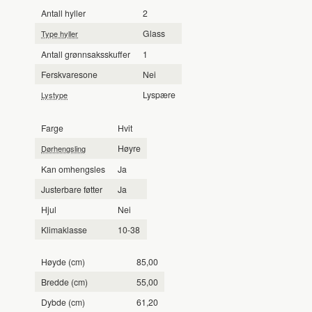
Antall hyller
2
Glass
Type hyller
Antall grønnsaksskuffer
1
Ferskvaresone
Nei
Lyspære
Lystype
Farge
Hvit
Høyre
Dørhengsling
Kan omhengsles
Ja
Justerbare føtter
Ja
Hjul
Nei
Klimaklasse
10-38
Høyde (cm)
85,00
Bredde (cm)
55,00
Dybde (cm)
61,20