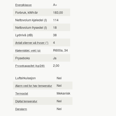
A+
Energiklasse
Forbruk, kWh/år
183,00
Nettovolum kjøledel (I)
114
Nettovolum frysedel (I)
18
Lydnivå (dB)
38
4
Antall stjerner på fryser (*)
R600a, 34
Kjølemiddel, vekt (g)
Fryseboks
Ja
2,00
Frysekapasitet (kg/24t)
Luftsirkulasjon
Nei
Nei
Alarm ved for høy temperatur
Mekanisk
Termostat
Nei
Digital temperatur
Nei
Døralarm