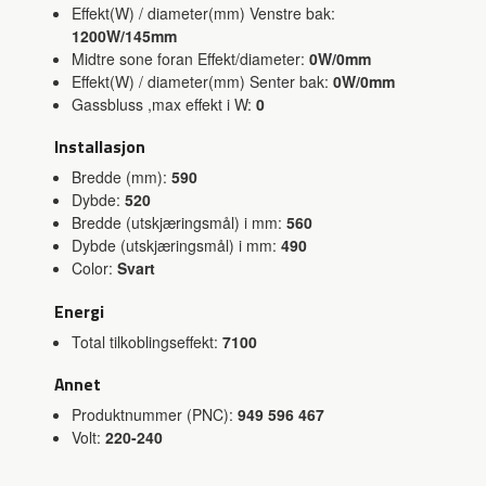
Effekt(W) / diameter(mm) Venstre bak:
1200W/145mm
Midtre sone foran Effekt/diameter:
0W/0mm
Effekt(W) / diameter(mm) Senter bak:
0W/0mm
Gassbluss ,max effekt i W:
0
Installasjon
Bredde (mm):
590
Dybde:
520
Bredde (utskjæringsmål) i mm:
560
Dybde (utskjæringsmål) i mm:
490
Color:
Svart
Energi
Total tilkoblingseffekt:
7100
Annet
Produktnummer (PNC):
949 596 467
Volt:
220-240