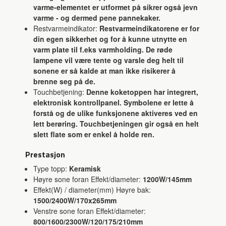
varme-elementet er utformet på sikrer også jevn
varme - og dermed pene pannekaker.
Restvarmeindikator:
Restvarmeindikatorene er for
din egen sikkerhet og for å kunne utnytte en
varm plate til f.eks varmholding. De røde
lampene vil være tente og varsle deg helt til
sonene er så kalde at man ikke risikerer å
brenne seg på de.
Touchbetjening:
Denne koketoppen har integrert,
elektronisk kontrollpanel. Symbolene er lette å
forstå og de ulike funksjonene aktiveres ved en
lett berøring. Touchbetjeningen gir også en helt
slett flate som er enkel å holde ren.
Prestasjon
Type topp:
Keramisk
Høyre sone foran Effekt/diameter:
1200W/145mm
Effekt(W) / diameter(mm) Høyre bak:
1500/2400W/170x265mm
Venstre sone foran Effekt/diameter:
800/1600/2300W/120/175/210mm