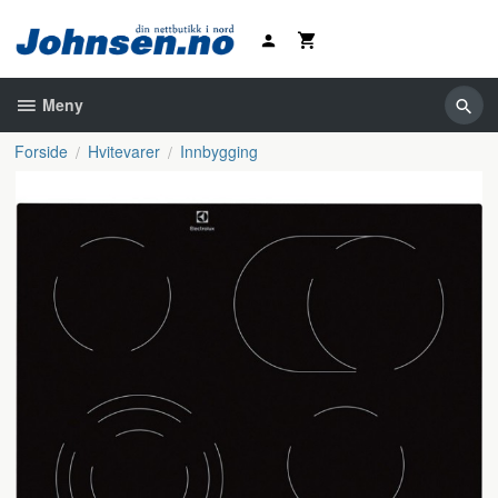
Gå
til
innholdet
Meny
Forside
Hvitevarer
Innbygging